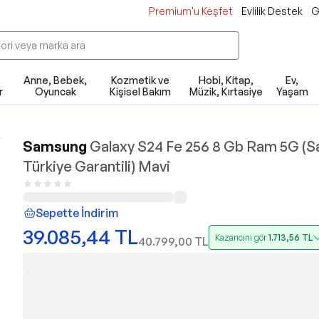
Premium'u Keşfet
Evlilik Destek
G
Anne, Bebek,
Kozmetik ve
Hobi, Kitap,
Ev,
r
Oyuncak
Kişisel Bakım
Müzik, Kırtasiye
Yaşam
Samsung
Galaxy S24 Fe 256 8 Gb Ram 5G (
Türkiye Garantili) Mavi
Sepette İndirim
39.085,44
TL
Kazancını gör
1.713,56
TL
40.799,00
TL