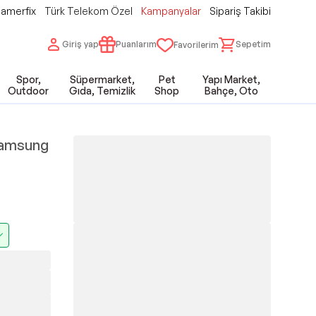
amerfix
Türk Telekom Özel
Kampanyalar
Sipariş Takibi
Giriş yap
Puanlarım
Sepetim
Favorilerim
Spor,
Süpermarket,
Pet
Yapı Market,
Outdoor
Gıda, Temizlik
Shop
Bahçe, Oto
Samsung