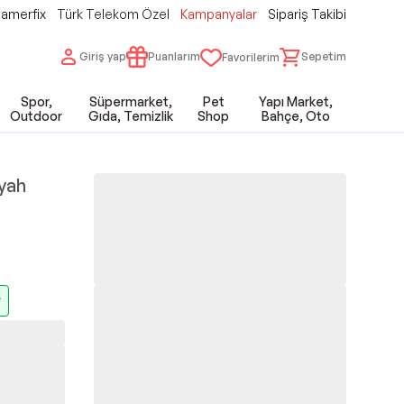
amerfix
Türk Telekom Özel
Kampanyalar
Sipariş Takibi
Giriş yap
Puanlarım
Sepetim
Favorilerim
Spor,
Süpermarket,
Pet
Yapı Market,
Outdoor
Gıda, Temizlik
Shop
Bahçe, Oto
yah