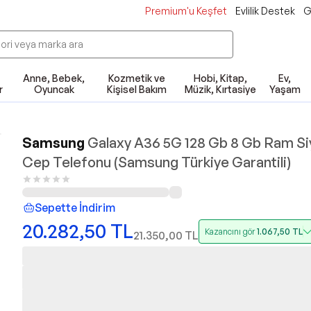
Premium'u Keşfet
Evlilik Destek
G
Anne, Bebek,
Kozmetik ve
Hobi, Kitap,
Ev,
r
Oyuncak
Kişisel Bakım
Müzik, Kırtasiye
Yaşam
Samsung
Galaxy A36 5G 128 Gb 8 Gb Ram Si
Cep Telefonu (Samsung Türkiye Garantili)
Sepette İndirim
20.282,50
TL
Kazancını gör
1.067,50
TL
21.350,00
TL