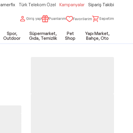
amerfix
Türk Telekom Özel
Kampanyalar
Sipariş Takibi
Giriş yap
Puanlarım
Sepetim
Favorilerim
Spor,
Süpermarket,
Pet
Yapı Market,
Outdoor
Gıda, Temizlik
Shop
Bahçe, Oto
h