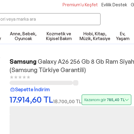
Premium'u Keşfet
Evlilik Destek
G
Anne, Bebek,
Kozmetik ve
Hobi, Kitap,
Ev,
r
Oyuncak
Kişisel Bakım
Müzik, Kırtasiye
Yaşam
Samsung
Galaxy A26 256 Gb 8 Gb Ram Siya
(Samsung Türkiye Garantili)
Sepette İndirim
17.914,60
TL
Kazancını gör
785,40
TL
18.700,00
TL