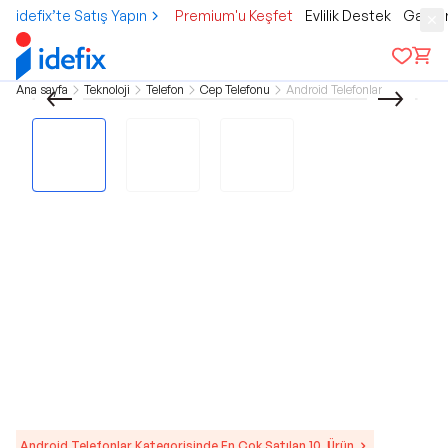
idefix’te Satış Yapın
Premium'u Keşfet
Evlilik Destek
Gamer
Ana sayfa
Teknoloji
Telefon
Cep Telefonu
Android Telefonlar
Android Telefonlar Kategorisinde En Çok Satılan 10. Ürün