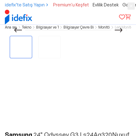
idefix’te Satış Yapın
Premium'u Keşfet
Evlilik Destek
Gamer
Ana sayfa
Teknoloji
Bilgisayar ve Tablet
Bilgisayar Çevre Birimleri
Monitörler
Led Monitörl
Samsung
24" Odyssey G3 Ls24Ag320Nuxuf