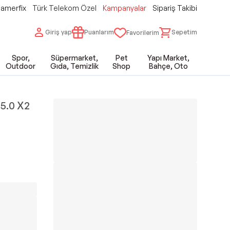
amerfix
Türk Telekom Özel
Kampanyalar
Sipariş Takibi
Giriş yap
Puanlarım
Sepetim
Favorilerim
Spor,
Süpermarket,
Pet
Yapı Market,
Outdoor
Gıda, Temizlik
Shop
Bahçe, Oto
 5.0 X2