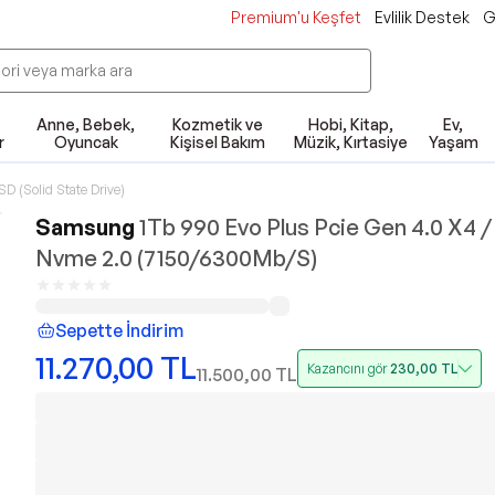
Premium'u Keşfet
Evlilik Destek
G
Anne, Bebek,
Kozmetik ve
Hobi, Kitap,
Ev,
r
Oyuncak
Kişisel Bakım
Müzik, Kırtasiye
Yaşam
SD (Solid State Drive)
Samsung
1Tb 990 Evo Plus Pcie Gen 4.0 X4 /
Nvme 2.0 (7150/6300Mb/S)
Sepette İndirim
11.270,00
TL
Kazancını gör
230,00
TL
11.500,00
TL