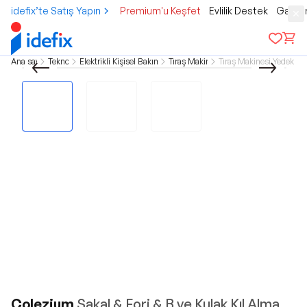
idefix’te Satış Yapın
Premium'u Keşfet
Evlilik Destek
Gamer
Ana sayfa
Teknoloji
Elektrikli Kişisel Bakım Aletleri
Tıraş Makineleri
Tıraş Makinesi Yedek Par
Colezium
Sakal & Fori & B ve Kulak Kıl Alma