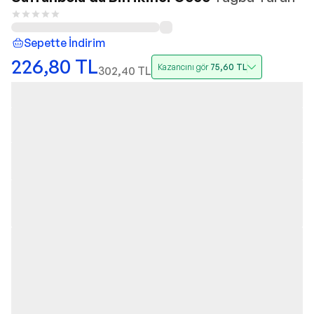
Sepette İndirim
226,80
TL
Kazancını gör
75,60
TL
302,40
TL