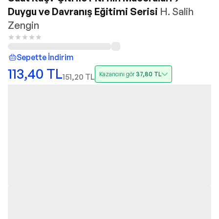
Duygu ve Davranış Eğitimi Serisi
H. Salih
Zengin
Sepette İndirim
113,40
TL
Kazancını gör
37,80
TL
151,20
TL