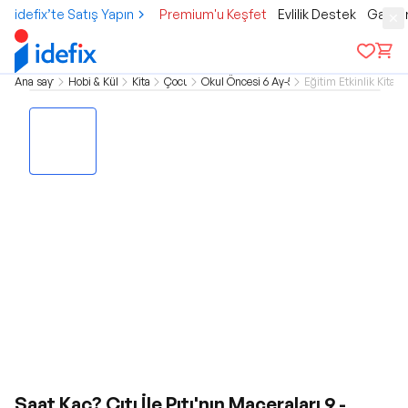
idefix’te Satış Yapın
Premium'u Keşfet
Evlilik Destek
Gamer
Ana sayfa
Hobi & Kültür
Kitap
Çocuk
Okul Öncesi 6 Ay-5 Yaş
Eğitim Etkinlik Kitapla
Saat Kaç? Çıtı İle Pıtı'nın Maceraları 9 -