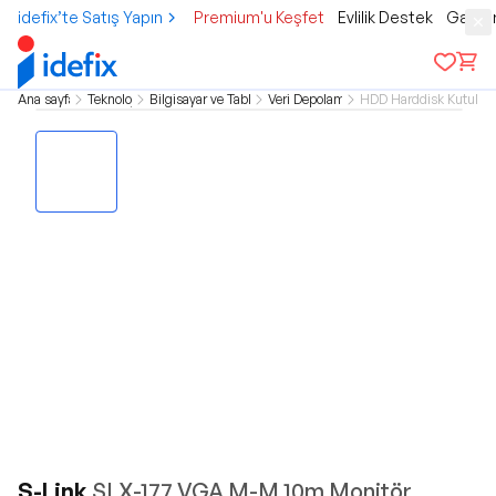
idefix’te Satış Yapın
Premium'u Keşfet
Evlilik Destek
Gamer
Ana sayfa
Teknoloji
Bilgisayar ve Tablet
Veri Depolama
HDD Harddisk Kutuları
S-Link
SLX-177 VGA M-M 10m Monitör