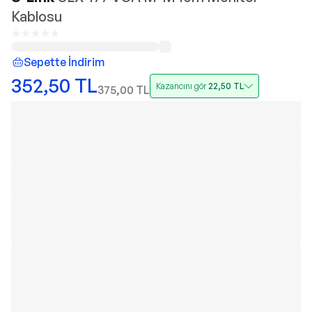
Kablosu
Sepette İndirim
352,50
TL
Kazancını gör
22,50
TL
375,00
TL