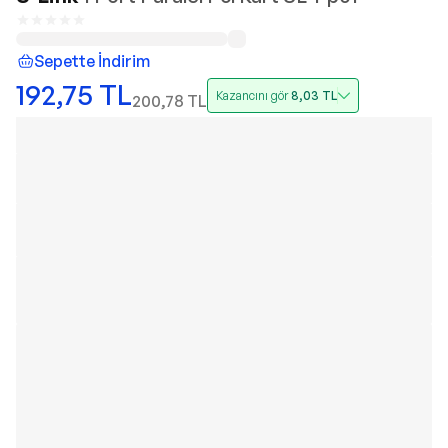
Sepette İndirim
192,75
TL
Kazancını gör
8,03
TL
200,78
TL