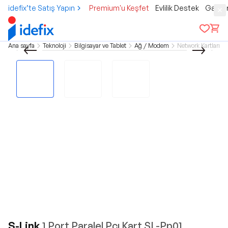
idefix’te Satış Yapın
Premium'u Keşfet
Evlilik Destek
Gamer
Ana sayfa
Teknoloji
Bilgisayar ve Tablet
Ağ / Modem
Network Kartları
S-Link
1 Port Paralel Pcı Kart SL-Pp01