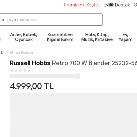
Premium'u Keşfet
Evlilik Destek
G
Anne, Bebek,
Kozmetik ve
Hobi, Kitap,
Ev,
r
Oyuncak
Kişisel Bakım
Müzik, Kırtasiye
Yaşam
lar
El Tipi Blender
Russell Hobbs
Retro 700 W Blender 25232-5
4.999,00
TL