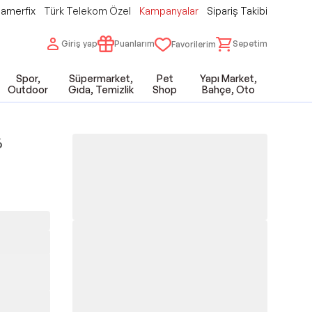
amerfix
Türk Telekom Özel
Kampanyalar
Sipariş Takibi
Giriş yap
Puanlarım
Sepetim
Favorilerim
Spor,
Süpermarket,
Pet
Yapı Market,
Outdoor
Gıda, Temizlik
Shop
Bahçe, Oto
6