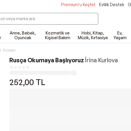
Premium'u Keşfet
Evlilik Destek
G
Anne, Bebek,
Kozmetik ve
Hobi, Kitap,
Ev,
r
Oyuncak
Kişisel Bakım
Müzik, Kırtasiye
Yaşam
Russian
Rusça Okumaya Başlıyoruz
İrina Kurlova
252,00
TL