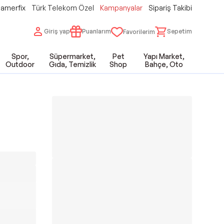
amerfix
Türk Telekom Özel
Kampanyalar
Sipariş Takibi
Giriş yap
Puanlarım
Sepetim
Favorilerim
Spor,
Süpermarket,
Pet
Yapı Market,
Outdoor
Gıda, Temizlik
Shop
Bahçe, Oto