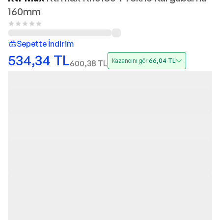
160mm
Sepette İndirim
534,34
TL
Kazancını gör
66,04
TL
600,38
TL