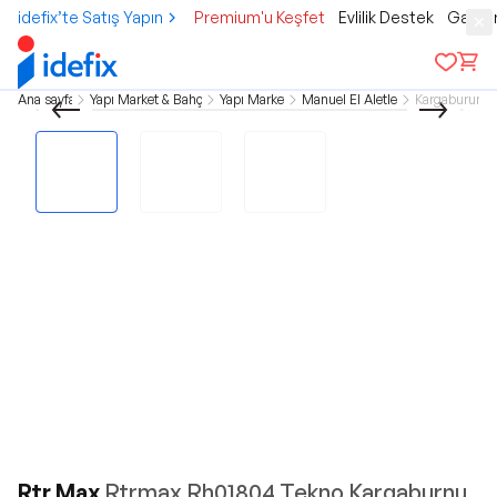
idefix’te Satış Yapın
Premium'u Keşfet
Evlilik Destek
Gamer
Ana sayfa
Yapı Market & Bahçe
Yapı Market
Manuel El Aletleri
Kargaburun
Rtr Max
Rtrmax Rh01804 Tekno Kargaburnu