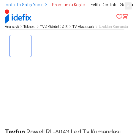
idefix’te Satış Yapın
Premium'u Keşfet
Evlilik Destek
Gamer
Ana sayfa
Teknoloji
TV & Görüntü & Ses
TV Aksesuarları
Uzaktan Kumandalar
Tayfun
Rowell RL-8043 Led Tv Kumandası