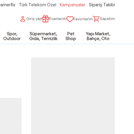
amerfix
Türk Telekom Özel
Kampanyalar
Sipariş Takibi
Giriş yap
Puanlarım
Sepetim
Favorilerim
Spor,
Süpermarket,
Pet
Yapı Market,
Outdoor
Gıda, Temizlik
Shop
Bahçe, Oto