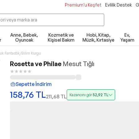
Premium'u Keşfet
Evlilik Destek
G
Anne, Bebek,
Kozmetik ve
Hobi, Kitap,
Ev,
r
Oyuncak
Kişisel Bakım
Müzik, Kırtasiye
Yaşam
uk Fantastik/Bilim Kurgu
Rosetta ve Philae
Mesut Tığlı
Sepette İndirim
158,76
TL
Kazancını gör
52,92
TL
211,68
TL