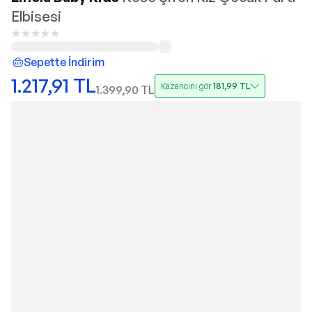
Elbisesi
Sepette İndirim
1.217,91
TL
Kazancını gör
181,99
TL
1.399,90
TL