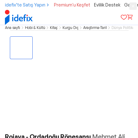
idefix’te Satış Yapın
Premium'u Keşfet
Evlilik Destek
Gamer
Ana sayfa
Hobi & Kültür
Kitap
Kurgu Dışı
Araştırma-Tarih
Dünya Politika
Rojava - Ordadoğu Rönesansı
Mehmet Ali