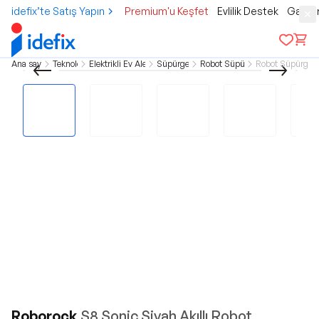
idefix’te Satış Yapın
Premium'u Keşfet
Evlilik Destek
Gamer
Ana sayfa
Teknoloji
Elektrikli Ev Aletleri
Süpürgeler
Robot Süpürge
Robot Süpürgele
Roborock
S8 Sonic Siyah Akıllı Robot