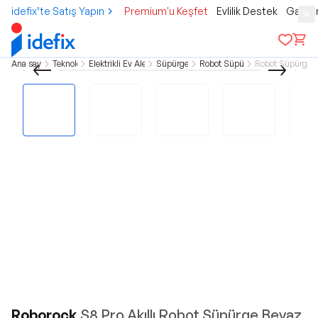
idefix’te Satış Yapın
Premium'u Keşfet
Evlilik Destek
Gamer
Ana sayfa
Teknoloji
Elektrikli Ev Aletleri
Süpürgeler
Robot Süpürge
Robot Süpürgele
Roborock
S8 Pro Akıllı Robot Süpürge Beyaz