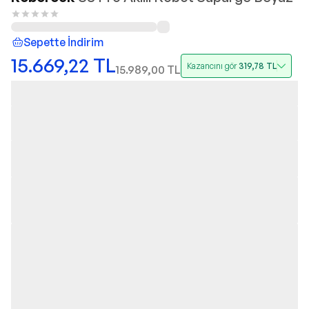
Sepette İndirim
15.669,22
TL
Kazancını gör
319,78
TL
15.989,00
TL