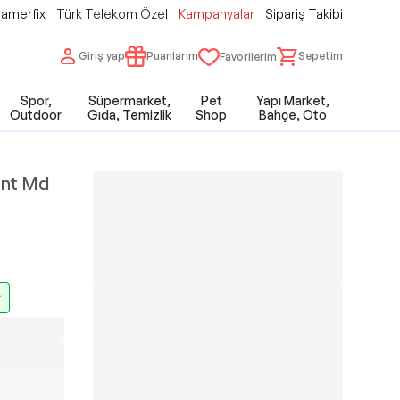
amerfix
Türk Telekom Özel
Kampanyalar
Sipariş Takibi
Giriş yap
Puanlarım
Sepetim
Favorilerim
Spor,
Süpermarket,
Pet
Yapı Market,
Outdoor
Gıda, Temizlik
Shop
Bahçe, Oto
Jant Md