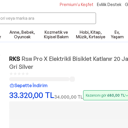
Premium'u Keşfet
Evlilik Destek
G
Anne, Bebek,
Kozmetik ve
Hobi, Kitap,
Ev,
r
Oyuncak
Kişisel Bakım
Müzik, Kırtasiye
Yaşam
RKS
Rsııı Pro X Elektrikli Bisiklet Katlanır 20 
Gri Silver
Sepette İndirim
33.320,00
TL
Kazancını gör
680,00
TL
34.000,00
TL