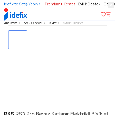
idefix’te Satış Yapın
Premium'u Keşfet
Evlilik Destek
Gamer
Ana sayfa
Spor & Outdoor
Bisiklet
Elektrikli Bisiklet
RKS
RS3 Pro Beyaz Katlanır Elektrikli Bisiklet