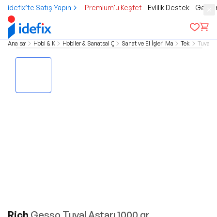
idefix’te Satış Yapın
Premium'u Keşfet
Evlilik Destek
Gamer
Ana sayfa
Hobi & Kültür
Hobiler & Sanatsal Çalışmalar
Sanat ve El İşleri Malzemeleri
Tekstil
Tuvalle
Rich
Gesso Tuval Astarı 1000 gr.