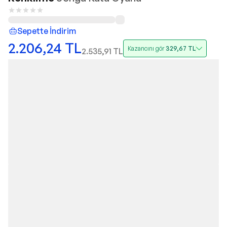
Sepette İndirim
2.206,24
TL
Kazancını gör
329,67
TL
2.535,91
TL