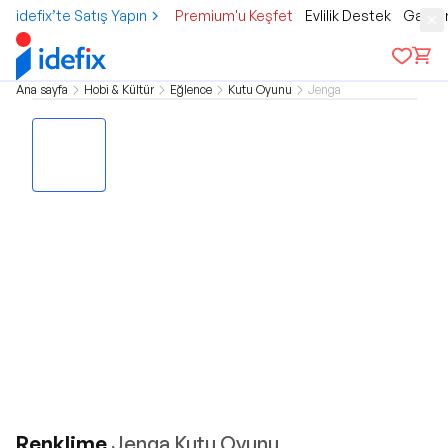
idefix’te Satış Yapın
Premium'u Keşfet
Evlilik Destek
Gamer
Ana sayfa
Hobi & Kültür
Eğlence
Kutu Oyunu
Jenga
Renklime
Jenga Kutu Oyunu