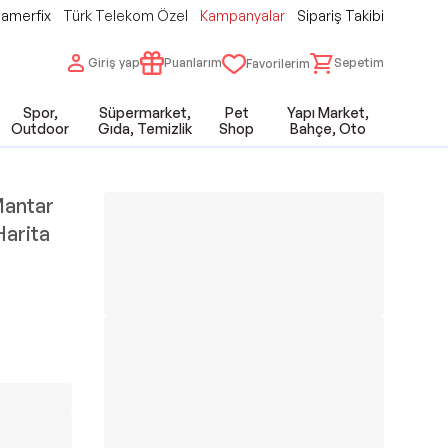
amerfix
Türk Telekom Özel
Kampanyalar
Sipariş Takibi
Giriş yap
Puanlarım
Sepetim
Favorilerim
Spor,
Süpermarket,
Pet
Yapı Market,
Outdoor
Gıda, Temizlik
Shop
Bahçe, Oto
 Mantar
Harita