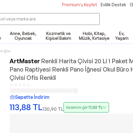
Premium'u Keşfet
Evlilik Destek
G
Anne, Bebek,
Kozmetik ve
Hobi, Kitap,
Ev,
r
Oyuncak
Kişisel Bakım
Müzik, Kırtasiye
Yaşam
ve İğne
ArtMaster
Renkli Harita Çivisi 20 Li 1 Paket
Pano Raptiyesi Renkli Pano İğnesi Okul Büro 
Çivisi Ofis Renkli
Sepette İndirim
113,88
TL
Kazancını gör
17,02
TL
130,90
TL