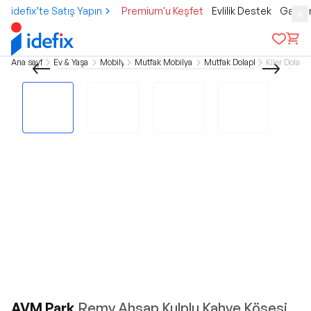
idefix’te Satış Yapın
Premium'u Keşfet
Evlilik Destek
Gamer
Ana sayfa
Ev & Yaşam
Mobilya
Mutfak Mobilyaları
Mutfak Dolapları
Kiler Dolabı
AVM Park
Remy Ahşap Kulplu Kahve Köşesi