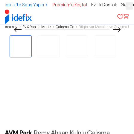
idefix’te Satış Yapın
Premium'u Keşfet
Evlilik Destek
Gamer
Ana sayfa
Ev & Yaşam
Mobilya
Çalışma Odası
Bilgisayar Masaları ve Çalışma Ünit
AVM Park
Remy Ahşap Kulplu Çalışma