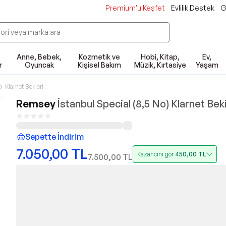
Premium'u Keşfet
Evlilik Destek
G
Anne, Bebek,
Kozmetik ve
Hobi, Kitap,
Ev,
r
Oyuncak
Kişisel Bakım
Müzik, Kırtasiye
Yaşam
Klarnet Bekleri
Remsey
İstanbul Special (8,5 No) Klarnet Bek
Sepette İndirim
7.050,00
TL
Kazancını gör
450,00
TL
7.500,00
TL