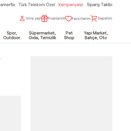
amerfix
Türk Telekom Özel
Kampanyalar
Sipariş Takibi
Giriş yap
Puanlarım
Sepetim
Favorilerim
Spor,
Süpermarket,
Pet
Yapı Market,
Outdoor
Gıda, Temizlik
Shop
Bahçe, Oto
i