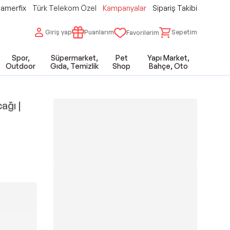
amerfix
Türk Telekom Özel
Kampanyalar
Sipariş Takibi
Giriş yap
Puanlarım
Sepetim
Favorilerim
Spor,
Süpermarket,
Pet
Yapı Market,
Outdoor
Gıda, Temizlik
Shop
Bahçe, Oto
ağı |