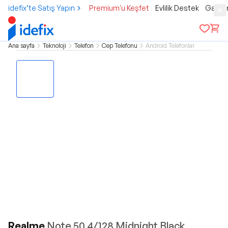
idefix’te Satış Yapın
Premium'u Keşfet
Evlilik Destek
Gamer
Ana sayfa
Teknoloji
Telefon
Cep Telefonu
Android Telefonlar
Realme
Note 50 4/128 Midnight Black