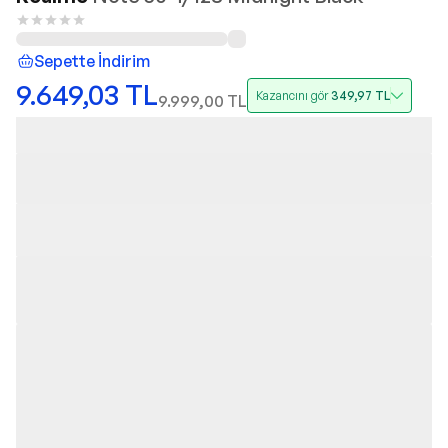
Sepette İndirim
9.649,03
TL
Kazancını gör
349,97
TL
9.999,00
TL