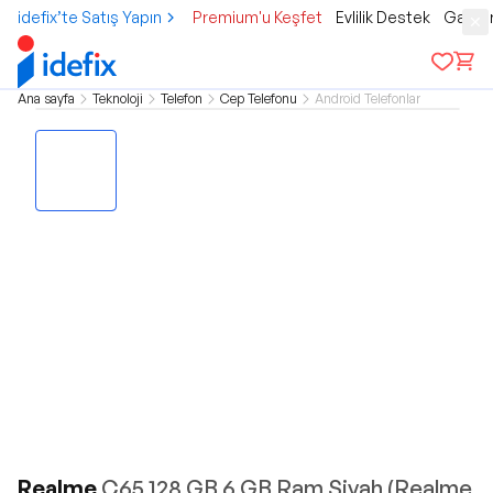
idefix’te Satış Yapın
Premium'u Keşfet
Evlilik Destek
Gamer
Ana sayfa
Teknoloji
Telefon
Cep Telefonu
Android Telefonlar
Realme
C65 128 GB 6 GB Ram Siyah (Realme