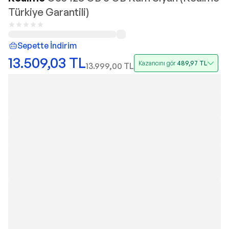
Türkiye Garantili)
Sepette İndirim
13.509,03
TL
Kazancını gör
489,97
TL
13.999,00
TL