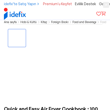
idefix’te Satış Yapın
Premium'u Keşfet
Evlilik Destek
Gamer
Ana sayfa
Hobi & Kültür
Kitap
Foreign Books
Food and Beverage
Food
Quick and Easy Air Fryer Cookbook : 100