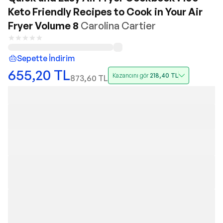
Keto Friendly Recipes to Cook in Your Air
Fryer Volume 8
Carolina Cartier
Sepette İndirim
655,20
TL
Kazancını gör
218,40
TL
873,60
TL