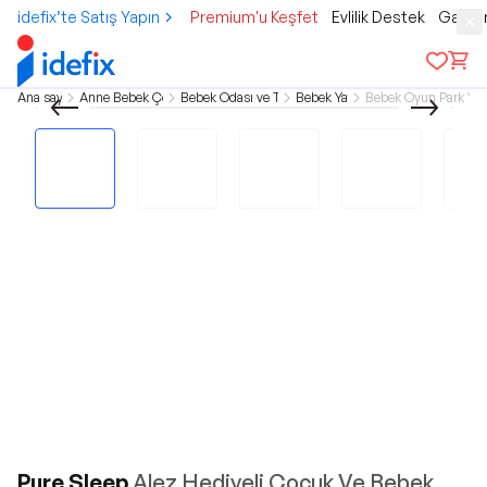
idefix’te Satış Yapın
Premium'u Keşfet
Evlilik Destek
Gamer
Ana sayfa
Anne Bebek Çocuk
Bebek Odası ve Tekstil
Bebek Yatak
Bebek Oyun Park Yat
Pure Sleep
Alez Hediyeli Cocuk Ve Bebek