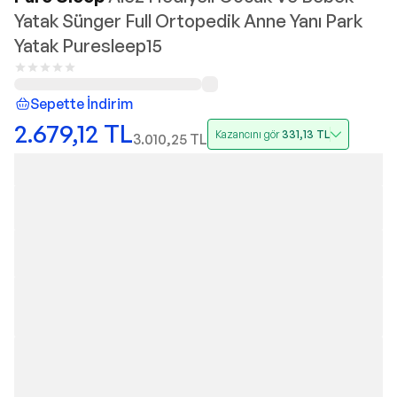
Yatak Sünger Full Ortopedik Anne Yanı Park
Yatak Puresleep15
Sepette İndirim
2.679,12
TL
Kazancını gör
331,13
TL
3.010,25
TL