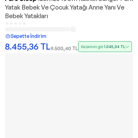
Yatak Bebek Ve Çocuk Yatağı Anne Yanı Ve
Bebek Yatakları
Sepette İndirim
8.455,36
TL
Kazancını gör
1.045,04
TL
9.500,40
TL