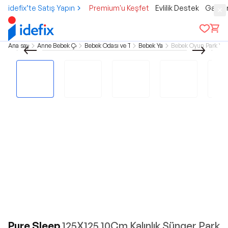
idefix’te Satış Yapın
Premium'u Keşfet
Evlilik Destek
Gamer
Ana sayfa
Anne Bebek Çocuk
Bebek Odası ve Tekstil
Bebek Yatak
Bebek Oyun Park Yat
Pure Sleep
125X125 10Cm Kalınlık Sünger Park