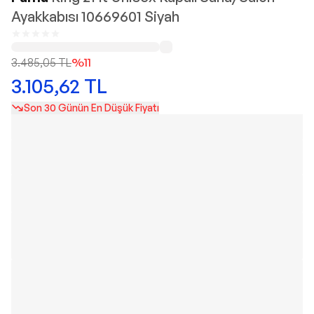
Ayakkabısı 10669601 Siyah
3.485,05
TL
%
11
3.105,62
TL
Son 30 Günün En Düşük Fiyatı