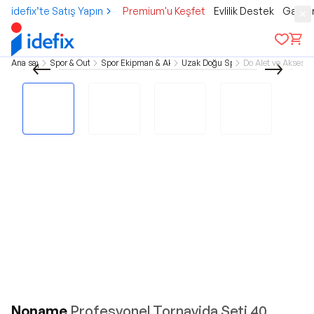
idefix’te Satış Yapın
Premium'u Keşfet
Evlilik Destek
Gamer
Ana sayfa
Spor & Outdoor
Spor Ekipman & Aksesuar
Uzak Doğu Sporları
Do Alet ve Aksesua
Noname
Profesyonel Tornavida Seti 40