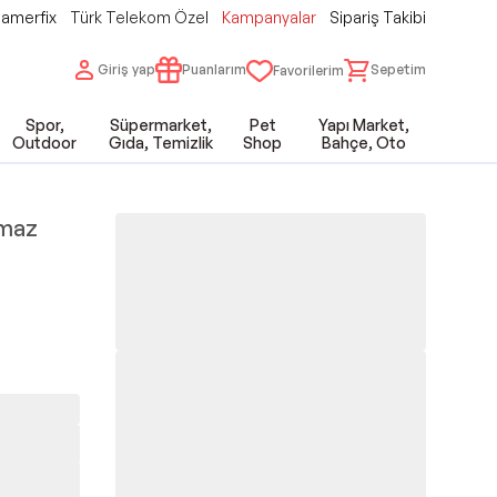
amerfix
Türk Telekom Özel
Kampanyalar
Sipariş Takibi
Giriş yap
Puanlarım
Sepetim
Favorilerim
Spor,
Süpermarket,
Pet
Yapı Market,
Outdoor
Gıda, Temizlik
Shop
Bahçe, Oto
nmaz