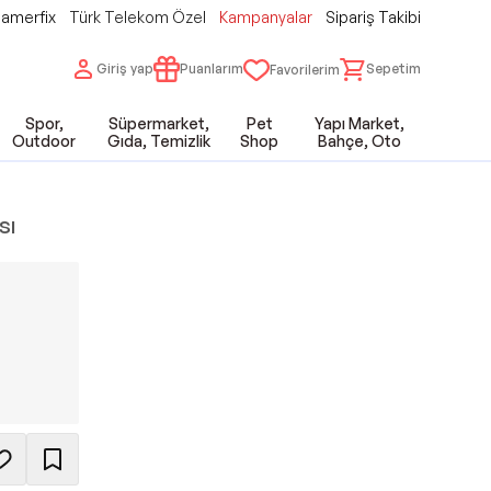
amerfix
Türk Telekom Özel
Kampanyalar
Sipariş Takibi
Giriş yap
Puanlarım
Sepetim
Favorilerim
Spor,
Süpermarket,
Pet
Yapı Market,
Outdoor
Gıda, Temizlik
Shop
Bahçe, Oto
sı