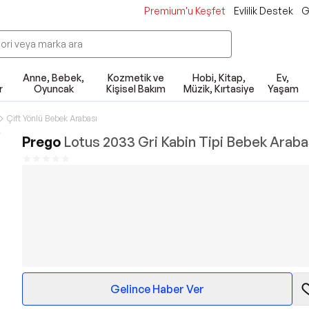
Premium'u Keşfet
Evlilik Destek
G
Anne, Bebek,
Kozmetik ve
Hobi, Kitap,
Ev,
r
Oyuncak
Kişisel Bakım
Müzik, Kırtasiye
Yaşam
Çift Yönlü Bebek Arabası
Prego
Lotus 2033 Gri Kabin Tipi Bebek Araba
Gelince Haber Ver