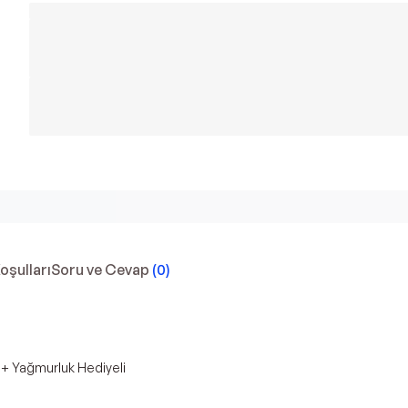
Koşulları
Soru ve Cevap
(
0
)
 + Yağmurluk Hediyeli