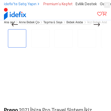
idefix’te Satış Yapın
Premium'u Keşfet
Evlilik Destek
Gamer
Ana sayfa
Anne Bebek Çocuk
Taşıma & Seyahat
Bebek Arabaları
İkiz Bebek Arabas
Prego
2071 İbiza Pro Travel Sistem İkiz