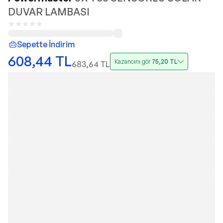
DUVAR LAMBASI
Sepette İndirim
608,44
TL
Kazancını gör
75,20
TL
683,64
TL