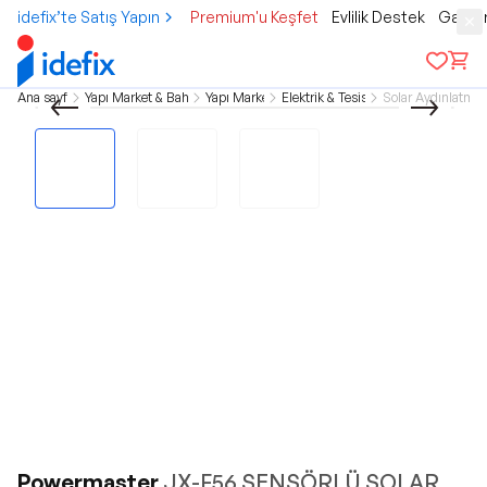
idefix’te Satış Yapın
Premium'u Keşfet
Evlilik Destek
Gamer
Ana sayfa
Yapı Market & Bahçe
Yapı Market
Elektrik & Tesisat
Solar Aydınlatma
Powermaster
JX-F56 SENSÖRLÜ SOLAR