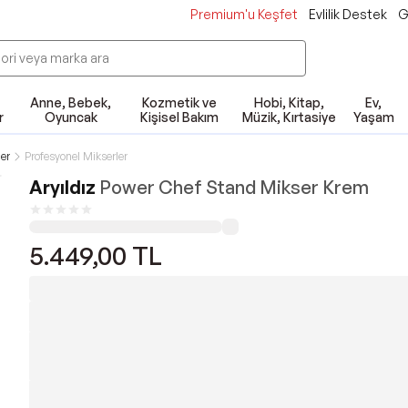
Premium'u Keşfet
Evlilik Destek
G
Anne, Bebek,
Kozmetik ve
Hobi, Kitap,
Ev,
r
Oyuncak
Kişisel Bakım
Müzik, Kırtasiye
Yaşam
ler
Profesyonel Mikserler
Aryıldız
Power Chef Stand Mikser Krem
5.449,00
TL