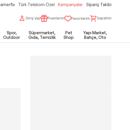
amerfix
Türk Telekom Özel
Kampanyalar
Sipariş Takibi
Giriş yap
Puanlarım
Sepetim
Favorilerim
Spor,
Süpermarket,
Pet
Yapı Market,
Outdoor
Gıda, Temizlik
Shop
Bahçe, Oto