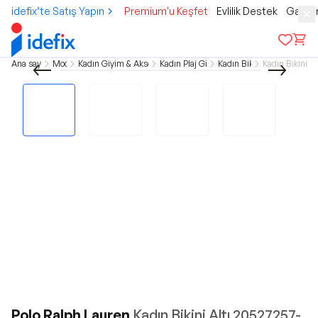
idefix’te Satış Yapın
Premium'u Keşfet
Evlilik Destek
Gamer
Ana sayfa
Moda
Kadın Giyim & Aksesuar
Kadın Plaj Giyim
Kadın Bikini
Kadın Bikini Al
Polo Ralph Lauren
Kadın Bikini Altı 20527257-