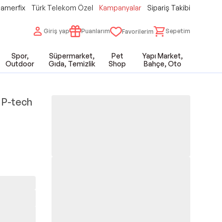
amerfix
Türk Telekom Özel
Kampanyalar
Sipariş Takibi
Giriş yap
Puanlarım
Sepetim
Favorilerim
Spor,
Süpermarket,
Pet
Yapı Market,
Outdoor
Gıda, Temizlik
Shop
Bahçe, Oto
 P-tech