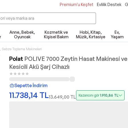
Premium'u Keşfet
Evlilik Destek
G
Anne, Bebek,
Kozmetik ve
Hobi, Kitap,
Ev,
r
Oyuncak
Kişisel Bakım
Müzik, Kırtasiye
Yaşam
 Sebze Toplama Makineleri
Polat
POLIVE 7000 Zeytin Hasat Makinesi ve
Kesicili Akü Şarj Cihazlı
Sepette İndirim
11.738,14
TL
Kazancını gör
1.910,86
TL
13.649,00
TL