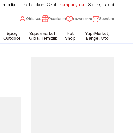
amerfix
Türk Telekom Özel
Kampanyalar
Sipariş Takibi
Giriş yap
Puanlarım
Sepetim
Favorilerim
Spor,
Süpermarket,
Pet
Yapı Market,
Outdoor
Gıda, Temizlik
Shop
Bahçe, Oto