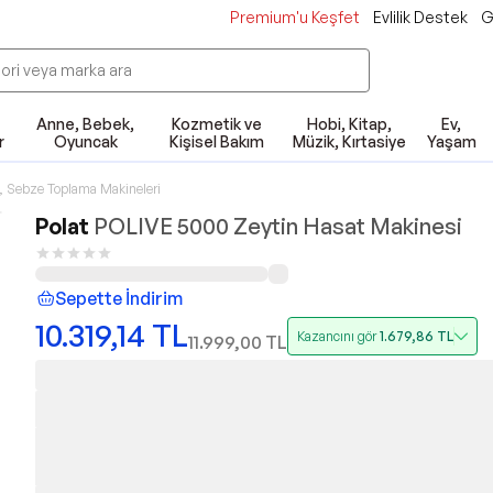
Premium'u Keşfet
Evlilik Destek
G
Anne, Bebek,
Kozmetik ve
Hobi, Kitap,
Ev,
r
Oyuncak
Kişisel Bakım
Müzik, Kırtasiye
Yaşam
 Sebze Toplama Makineleri
Polat
POLIVE 5000 Zeytin Hasat Makinesi
Sepette İndirim
10.319,14
TL
Kazancını gör
1.679,86
TL
11.999,00
TL