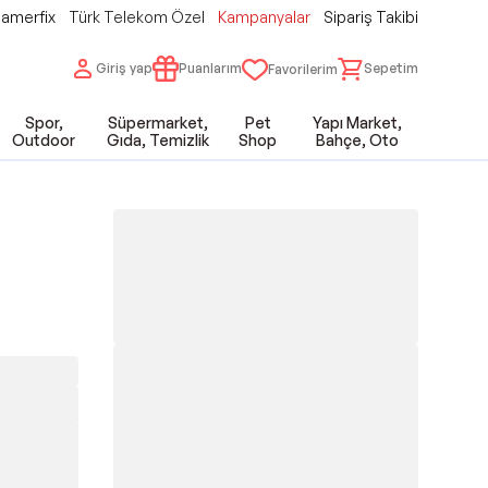
amerfix
Türk Telekom Özel
Kampanyalar
Sipariş Takibi
Giriş yap
Puanlarım
Sepetim
Favorilerim
Spor,
Süpermarket,
Pet
Yapı Market,
Outdoor
Gıda, Temizlik
Shop
Bahçe, Oto