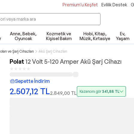
Premium'u Keşfet
Evlilik Destek
G
Anne, Bebek,
Kozmetik ve
Hobi, Kitap,
Ev,
r
Oyuncak
Kişisel Bakım
Müzik, Kırtasiye
Yaşam
oları ve Şarj Cihazları
Akü Şarj Cihazları
Polat
12 Volt 5-120 Amper Akü Şarj Cihazı
Sepette İndirim
2.507,12
TL
Kazancını gör
341,88
TL
2.849,00
TL