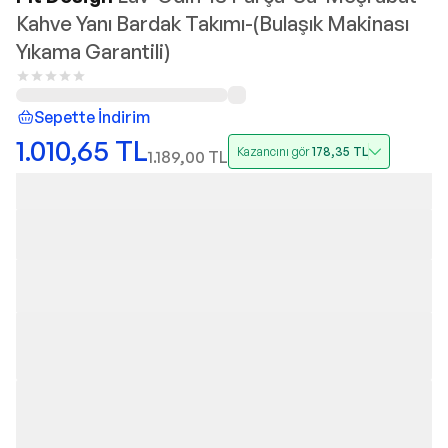
Kahve Yanı Bardak Takımı-(Bulaşık Makinası
Yıkama Garantili)
Sepette İndirim
1.010,65
TL
Kazancını gör
178,35
TL
1.189,00
TL