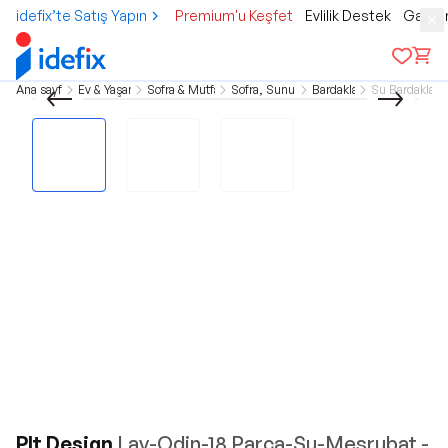
idefix’te Satış Yapın
Premium'u Keşfet
Evlilik Destek
Gamer
Ana sayfa
Ev & Yaşam
Sofra & Mutfak
Sofra, Sunum
Bardaklar
Su Bardakları
Plt Design
Lav-Odin-18 Parça-Su-Meşrubat -