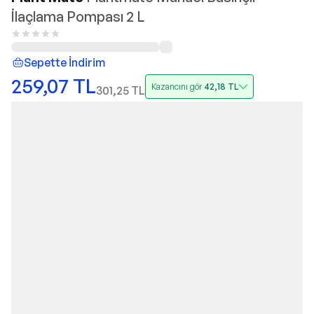
İlaçlama Pompası 2 L
Sepette İndirim
259,07
TL
Kazancını gör
42,18
TL
301,25
TL