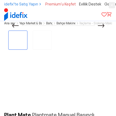
idefix’te Satış Yapın
Premium'u Keşfet
Evlilik Destek
Gamer
Ana sayfa
Yapı Market & Bahçe
Bahçe
Bahçe Makineleri
İlaçlama - Sisleme Makinel
Plant Mate
Plantmate Manuel Basınçlı