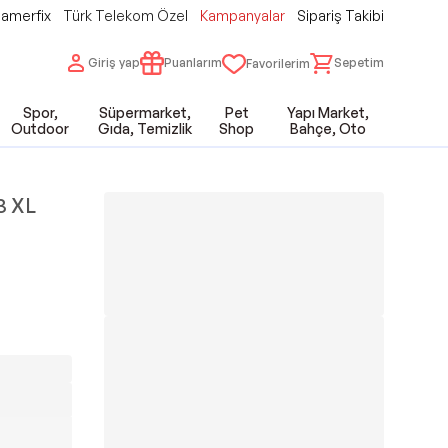
amerfix
Türk Telekom Özel
Kampanyalar
Sipariş Takibi
Giriş yap
Puanlarım
Sepetim
Favorilerim
Spor,
Süpermarket,
Pet
Yapı Market,
Outdoor
Gıda, Temizlik
Shop
Bahçe, Oto
3 XL