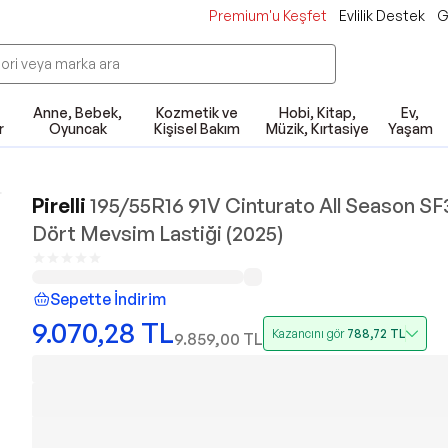
Premium'u Keşfet
Evlilik Destek
G
Anne, Bebek,
Kozmetik ve
Hobi, Kitap,
Ev,
r
Oyuncak
Kişisel Bakım
Müzik, Kırtasiye
Yaşam
Pirelli
195/55R16 91V Cinturato All Season SF
Dört Mevsim Lastiği (2025)
Sepette İndirim
9.070,28
TL
Kazancını gör
788,72
TL
9.859,00
TL