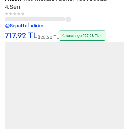
4.Seri
Sepette İndirim
717,92
TL
Kazancını gör
107,28
TL
825,20
TL