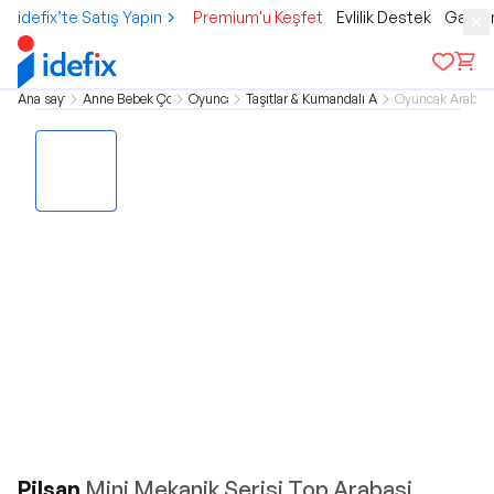
idefix’te Satış Yapın
Premium'u Keşfet
Evlilik Destek
Gamer
Ana sayfa
Anne Bebek Çocuk
Oyuncak
Taşıtlar & Kumandalı Araçlar
Oyuncak Arabala
Pilsan
Mini Mekanik Serisi Top Arabasi