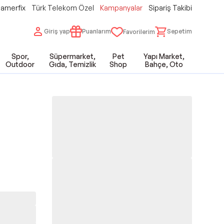
amerfix
Türk Telekom Özel
Kampanyalar
Sipariş Takibi
Giriş yap
Puanlarım
Sepetim
Favorilerim
Spor,
Süpermarket,
Pet
Yapı Market,
Outdoor
Gıda, Temizlik
Shop
Bahçe, Oto