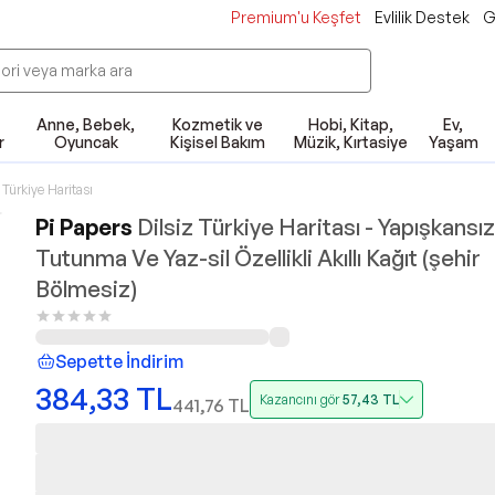
Premium'u Keşfet
Evlilik Destek
G
Anne, Bebek,
Kozmetik ve
Hobi, Kitap,
Ev,
r
Oyuncak
Kişisel Bakım
Müzik, Kırtasiye
Yaşam
Türkiye Haritası
Pi Papers
Dilsiz Türkiye Haritası - Yapışkansız
Tutunma Ve Yaz-sil Özellikli Akıllı Kağıt (şehir
Bölmesiz)
Sepette İndirim
384,33
TL
Kazancını gör
57,43
TL
441,76
TL